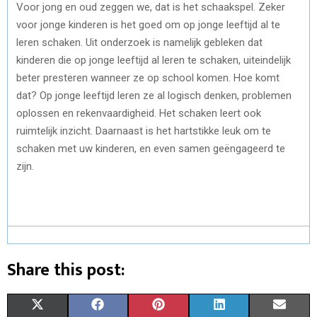
Voor jong en oud zeggen we, dat is het schaakspel. Zeker
voor jonge kinderen is het goed om op jonge leeftijd al te
leren schaken. Uit onderzoek is namelijk gebleken dat
kinderen die op jonge leeftijd al leren te schaken, uiteindelijk
beter presteren wanneer ze op school komen. Hoe komt
dat? Op jonge leeftijd leren ze al logisch denken, problemen
oplossen en rekenvaardigheid. Het schaken leert ook
ruimtelijk inzicht. Daarnaast is het hartstikke leuk om te
schaken met uw kinderen, en even samen geëngageerd te
zijn.
Share this post:
S
S
S
S
S
X
F
P
L
E