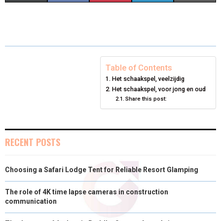
H
H
H
H
H
(
A
I
I
M
A
A
A
A
A
T
C
N
N
A
R
R
R
R
R
W
E
T
K
I
E
E
E
E
E
I
B
E
E
L
Table of Contents
Het schaakspel, veelzijdig
O
O
O
O
O
T
O
R
D
Het schaakspel, voor jong en oud
N
N
N
Share this post:
N
N
T
O
E
I
E
K
S
N
R
T
RECENT POSTS
)
Choosing a Safari Lodge Tent for Reliable Resort Glamping
The role of 4K time lapse cameras in construction
communication