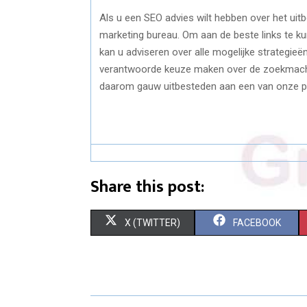
Als u een SEO advies wilt hebben over het uitb
marketing bureau. Om aan de beste links te ku
kan u adviseren over alle mogelijke strategieë
verantwoorde keuze maken over de zoekmachin
daarom gauw uitbesteden aan een van onze p
Share this post:
S
S
X (TWITTER)
FACEBOOK
H
H
A
A
R
R