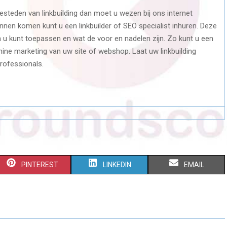
esteden van linkbuilding dan moet u wezen bij ons internet
nnen komen kunt u een linkbuilder of SEO specialist inhuren. Deze
n u kunt toepassen en wat de voor en nadelen zijn. Zo kunt u een
e marketing van uw site of webshop. Laat uw linkbuilding
rofessionals.
S
S
S
PINTEREST
LINKEDIN
EMAIL
H
H
H
A
A
A
R
R
R