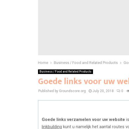
Home
Business / Food and Related Products
Goe
Business / Food and Related Products
Goede links voor uw we
Published by Groundscore.org
July 20, 2018
0
Goede links verzamelen voor uw website
is
linkbuilding
kunt u namelijk het aantal routes 